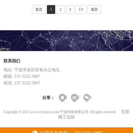
首页
1
2
3
1/3
尾页
联系我们
地址: 宁波市各区皆有办公地址
邮箱: 137-3222-3007
电话: 137-3222-3007
分享：
互联
Copyright © 2025 www.cclymzxx.com 宁波柯南调查公司 All rights reserved.
网工信部