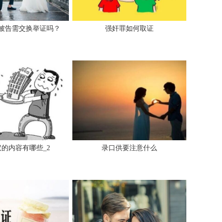
被告需交换举证吗？
强奸罪如何取证
的内容有哪些_2
录口供要注意什么