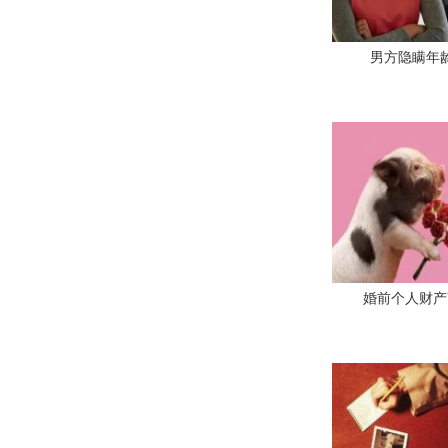
男方隐瞒年
婚前个人财产