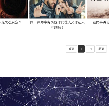
不足怎么判定？
同一律师事务所既作代理人又作证人
在民事诉
可以吗？
首页
1
1/1
尾页